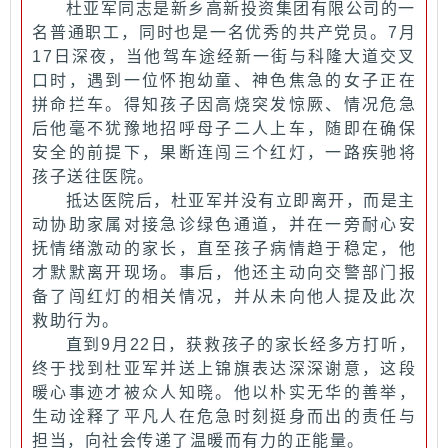
杜亚军同志是新乡高新投资集团有限公司的一
名普通职工，同时也是一名优秀的共产党员。7月
17日深夜，当他驾车途经新一街与科隆大道交叉
口时，遇到一位怀抱幼童、神色焦急的女子正在
拼命拦车。得知孩子因高烧突发惊厥、情况危急
后他毫不犹豫地招呼母子二人上车，随即在确保
安全的前提下，果断连闯三个红灯，一路疾驰将
孩子送往医院。
抵达医院后，杜亚军并没有立即离开，而是主
动协助家属对接急诊绿色通道，并在一旁耐心安
抚情绪激动的家长，直至孩子病情趋于稳定，他
才默默离开现场。事后，他还主动向交警部门报
备了闯红灯的相关情况，并从未向他人提及此次
救助行为。
直到9月22日，获救孩子的家长经多方打听，
终于找到杜亚军并送上锦旗表达深深谢意，这段
暖心事迹才被众人知晓。他以朴实无华的善举，
生动诠释了平凡人在危急时刻挺身而出的责任与
担当，向社会传递了温暖而有力的正能量。