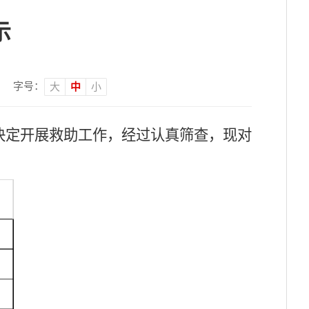
示
字号：
大
中
小
决定开展救助工作，经过认真筛查，现对