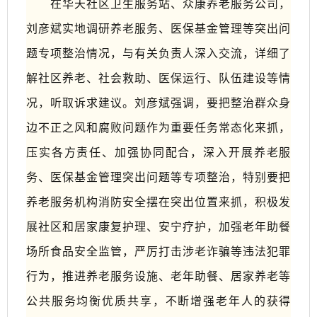
在
华天社区卫生服务站
、
众康养老服务公司
，
刘彦斌
实地调研
养老服务
、
医保基金管理
等
突出问
题专项整治情况，
与有关负责人
深入交流
，
详细了
解社区
养老、
社会救助
、
医保运行、队伍建设
等
情
况
，
听取诉求建议
。
刘彦斌
强调，要把整治群众身
边不正之风和腐败问题作为重要任务常态化
来
抓，
压实各方责任、加强协同配合，深入
开展养老服
务
、医保基金管理突出
问题等
专项
整治
，
特别
要把
养老服务机构消防安全
摆
在突出位置来抓，积极发
展社区和居家康复护理、安宁疗护
，
加强老年助餐
场所食品安全监管，严厉打击涉老诈骗等违法犯罪
行为，推进养老服务设施、老年助餐、居家养老等
公共服务均衡优质共享，不断增强老年人
的
获得