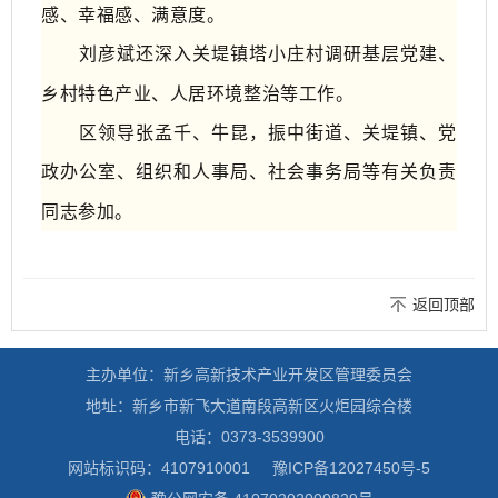
感、幸福感、满意度。
刘彦斌还深入关堤镇塔小庄村调研基层党建、
乡村特色产业、人居环境整治等工作。
区领导张孟千、
牛昆
，
振中街道、关堤镇、
党
政办公室、
组织和人事局、
社会事务局
等有关负责
同志参加
。
返回顶部
主办单位：新乡高新技术产业开发区管理委员会
地址：新乡市新飞大道南段高新区火炬园综合楼
电话：0373-3539900
网站标识码：4107910001
豫ICP备12027450号-5