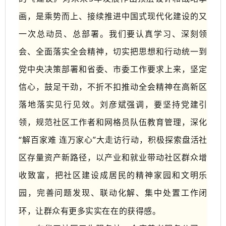
画，是乘势而上、接续推进中国式现代化建设的又
一次总动员、总部署。我们要认真学习、深刻领
会、全面落实全会精神，切实把思想和行动统一到
党中央决策部署
和省委、市委工作要求
上来，坚定
信心，鼓足干劲，
不折不扣
推动全会精神
在高新区
落地落实见行见效
。
刘彦斌强调，要
坚持党建引
领，
规范社区工作者和网格员队伍教育管理，深化
“
解百家难 连万家心
”
大走访行动，积极探索盘活社
区存量资产新路径，以产业和就业带动社区群众增
收致富，
把社区建设成居民的精神家园和文明乐
园
，完善问题发现、联动化解、集中处置工作闭
环，让群众有更多实实在在的获得感。