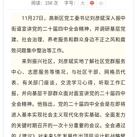
阅读：
158
次
字号：
大
中
小
11
月
27
日，
高新区
党工委书记刘彦斌深入
振中
街道
宣讲党的二十届四中全会精神，并调研
基层党
建、社会治理、养老服务
和
群众身边不正之风和腐
败问题集中整治等工作
。
来到振兴社区，刘彦斌实地了解社区党群服务
中心、
志愿服务等
情况，与社区干部、网格员代
表、有关部门座谈，交流学习心得，听取工作汇
报，并
向基层干部群众面对面宣讲党的二十届四中
全会精神。他指出，党的二十届四中全会是在即将
进入基本实现社会主义现代化夯实基础、全面发力
的关键时期召开的一次十分重要的会议。全会通过
的《建议》对未来
5
年发展作出顶层设计和战略擘