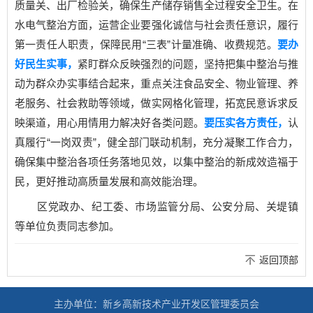
质量关、出厂检验关，确保生产储存销售全过程安全卫生。在
水电气整治方面，运营企业要强化诚信与社会责任意识，履行
第一责任人职责，保障民用“三表”计量准确、收费规范。
要办
好民生实事，
紧盯群众反映强烈的问题，坚持把集中整治与推
动为群众办实事结合起来，重点关注食品安全、物业管理、养
老服务、社会救助等领域，做实网格化管理，拓宽民意诉求反
映渠道，用心用情用力解决好各类问题。
要压实各方责任，
认
真履行“一岗双责”，健全部门联动机制，充分凝聚工作合力，
确保集中整治各项任务落地见效，以集中整治的新成效造福于
民，更好推动高质量发展和高效能治理。
区党政办、纪工委、市场监管分局、公安分局、关堤镇
等单位负责同志参加。
返回顶部
主办单位：新乡高新技术产业开发区管理委员会