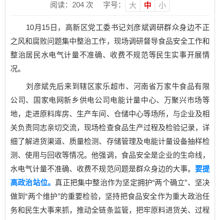
阅读：
204
次
字号：
大
中
小
10月15日，高新区党工委书记刘彦斌调研群众身边不正
之风和腐败问题集中整治工作，现场调研督导食品安全工作和
整治居民水电气计量不准确、收费不规范等民生实事开展情
况。
刘彦斌先后来到辖区家乐超市、河南省万家牛食品有限
公司、国家电网新乡供电公司电能计量中心、万聚兴市场等
地，走进原料库房、生产车间、仓储中心等场所，与企业及相
关负责同志亲切交流，现场检查食品生产过程及检验记录，详
细了解进货渠道、质量检测、存储管理及电能计量设备抽样检
测、使用与回收等情况。他强调，食品安全是企业的生命线，
水电气计量不准确、收费不规范问题是群众身边的大事。
要提
高政治站位。
真正把集中整治作为坚定拥护“两个确立”、坚决
做到“两个维护”的重要检验，坚持把食品安全作为重大政治任
务和民生大事来抓，推动全链条监管，把牢原料进货关、过程