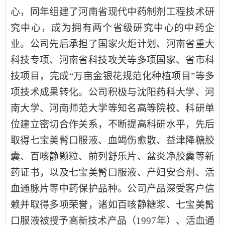
心
，同年组建了
河南省现代中药制剂工程技术研
究中心
，成为拥有两个省级研究中心的中药企
业。
公司先后承担了国家火炬计划、河南省重大
科技专项、河南省科技攻关等多项国家、省市科
技项目，完成“万亩金银花规范化种植项目”等多
项技术成果转化。
公司积极
与沈阳药科大学、河
南大学、河南师范大学等知名高等院校、科研单
位建立密切合作关系，
不断提高科研水平，先后
取得七宝美髯口服液、血竭伤愈散、益津降糖胶
囊、百咳静颗粒、前列舒乐片、盆炎净胶囊等新
药证书，以及七宝美髯口服液、产妇安合剂、活
血通脉片等中药保护品种。
公司产品深受客户信
赖并取得多项荣誉，诸如
百咳静糖浆
、
七宝美髯
口服液被授予高新技术产品
（1997年）、
活血通