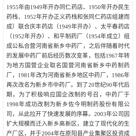
1955年
由
1949年开办同仁药店、1950年开办民生
药栈、1952年开办正义药栈和张同仁药店组建而
成
）联合庆丰药店（
1949年开办
）、太平春药店
（
1952年开办
）、和平制药厂（
1954年成立
）组
成
公私合营
河南省新乡
中药厂
，之后
伴随着时代
的发展中药厂前后经历数次变革，包括1967年转
为地方国营企业取名国营河南省新乡中药制药
厂，1981年改为河南省新乡地区中药厂，
1986年
再次
改名为新乡市中药厂
。到了20世纪90年代后
期，为了积极响应国企改制的号召，中药厂于
1998年
成功
改制
为
新乡佐今明制药股份有限公
司
，从此拉开了快速发展的序幕。
2
003年
公司因
扩大规模而迁入
新乡高新区
，建立了现代化的生
产
厂区
，并于
2004年
在
原阳县产业集聚区投资成