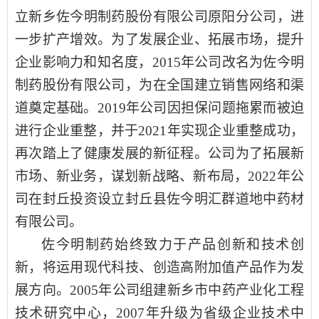
立新乡佐今明制药股份有限公司原阳分公司
，进
一步扩产增效。为了发展企业、拓展市场，提升
企业影响力和知名度，
2015
年公司
改名为佐今明
制药股份有限公司
，为在全国建立销售网络和渠
道奠定基础。2019年公司因担保问题拖累而被迫
进行企业重整，并于
2021年
实现
企业重整成功
，
再次踏上了健康发展的新征程。
公司为了拓展新
市场、新业务，谋划新战略、新布局，
2022年
公
司在封丘
投资
设立
封丘县佐今明汇群道地中药材
有限公司
。
佐今明制药始终致力于产品创新和技术创
新，将运用现代科技、创造高附加值产品作为发
展方向
。2005年公司组建
新乡市中药产业化工程
技术研究中心
，
2007年
升级为
省级企业技术中