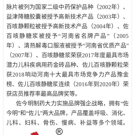
脉片被列为国家二级中药保护品种
（
2002年
）、
益津降糖胶囊被授予高新技术产品
（
2003年
）、
百咳静颗粒被授予高新技术产品
（
2004年
）、
佐
百咳静糖浆被授予“河南省名牌产品”
（
2005
年
）、
清热解毒口服液被授予“河南省优质产品”
（2007年）、
百咳静糖浆荣获2017年度最具市场
潜力儿科疾病用药金砖品种
、
佐儿百咳静颗粒荣
获2018响动河南十大最具市场竞争力产品豫金
榜
、
佐儿百咳静糖浆
连续（
201
6年到
20
20年）荣
获
店员推荐率最高品牌
奖等。
佐今明制药大力实施品牌强企战略，拥有“佐
今明”和“佐儿”两大品牌，产品覆盖呼吸、消化、
儿科、妇科、骨伤、慢病、补益等多个领域。