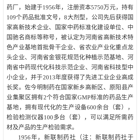
药厂，始建于195
6
年，
注册资本
5750万元，
持有
109个
药品批准文号，
8大剂型，
公司
先后
获得
国
家高新技术企业、国家中药标准化建设单位
、中
国驰名商标等
称号
，
被认定为
河南省高新技术特
色产业基地首批骨干企业
、省
农业产业化重点龙
头企业
、
河南省金银花规范化种植示范基地
、
河
南省中药现代化科技示范企业
、
河南省科技型中
小企业
，并于
2013年度
获得了
先进工业企业高成
长奖
。
佐今明制药在国家新乡高新区、原阳县产
业集聚区拥有2个符合国家GMP标准的药品生产
基地，拥有现代化的生产设备600余台（套），
检验检测仪器
100多台（套），可以满足所需药
材及产品的生产检验需求。
1956年
，
新联制药社（
注：新联制药社
于