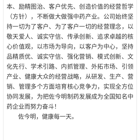
本、励精图治、客户优先、创造价值
的
经营哲学
（方针）
，不断做大做强中药产业。公司始终
坚
持
一切为了客户
、
为了客户一切
的经营理念，以
敬天爱人、诚实守信、传承创新、追求卓越
的
核
心价值观
，
以市场为导向，
以客户为中心，坚持
品精质优、诚实守信
、
强化营销、模式创新
、
文
化先行、学术引路
、
内抓管理、外拓市场
、
引领
产业、健康大众
的
经营战略
，
从研发、生产、营
销、管理多个方面培育核心竞争力，实现全方位
协同发展，为把佐今明制药发展成为全国
知名
中
药企业而努力奋斗！
佐今明，健康每一天
。