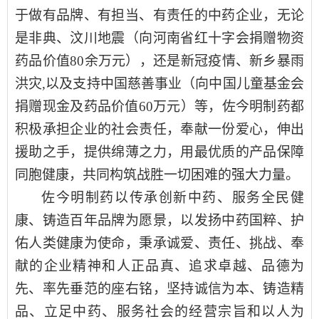
于做有品牌、有担当、有责任的中药企业，无论
是非典、汶川地震（向河南省红十字会捐赠物资
药品价值80余万元），还是新冠疫情、新乡暴雨
洪灾,以及支持中国慈善事业（向中国儿童基金会
捐赠现金及药品价值60万元）等，佐今明制药都
积极承担企业的社会责任，奉献一份爱心，伸出
援助之手，提供绵薄之力，用最优质的产品保障
同胞健康，共同构筑战胜一切困难的强大力量。
佐今明制药
以
传承创新中药
、
服务全民健
康
、
铸造百年品牌
为
愿景
，
以发扬中药国粹
、
护
佑人类健康为使命，
秉承
诚爱、责任、挑战、奉
献
的企业
精神
和
人正品真、追求卓越
、
品德为
先、率先垂范
的
座右铭
，坚持
诚信为本、铸造精
品、立足中药、服务社会
的
经营宗旨
和
以人为