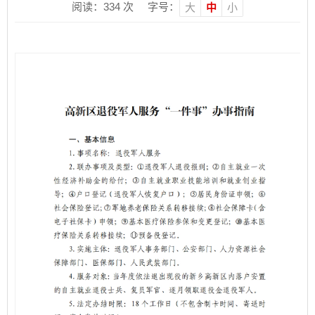
阅读：
334
次
字号：
大
中
小