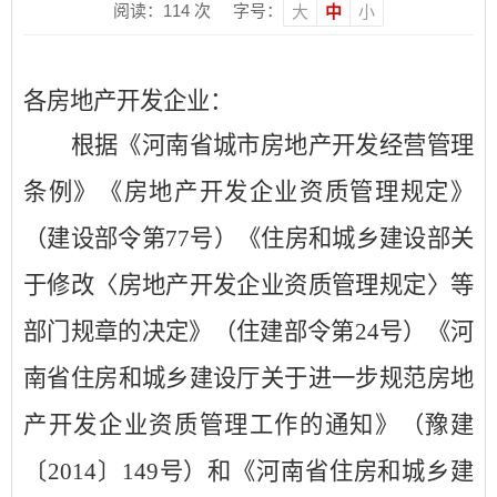
阅读：
114
次
字号：
大
中
小
各房地产开发企业：
根据《河南省城市房地产开发经营管理
条例》《房地产开发企业资质管理规定》
（建设部令第
77号）《住房和城乡建设部关
于修改〈房地产开发企业资质管理规定〉等
部门规章的决定》（住建部令第24号）《河
南省住房和城乡建设厅关于进一步规范房地
产开发企业资质管理工作的通知》（豫建
〔2014〕149号）和《河南省住房和城乡建