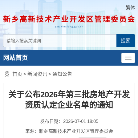
繁体
网站首页
首页
>
新闻资讯
>
通知公告
关于公布2026年第三批房地产开发
资质认定企业名单的通知
发布日期：2026-07-01 18:05
来源：新乡高新技术产业开发区管理委员会