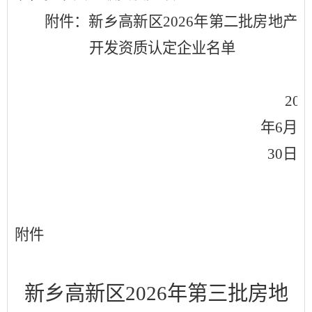
附件：新乡
高新区
202
6
年第
二
批房地产
开发资质认定企业名单
202
年
6
月
30
日
附件
新乡高新区
2026年第三批房地