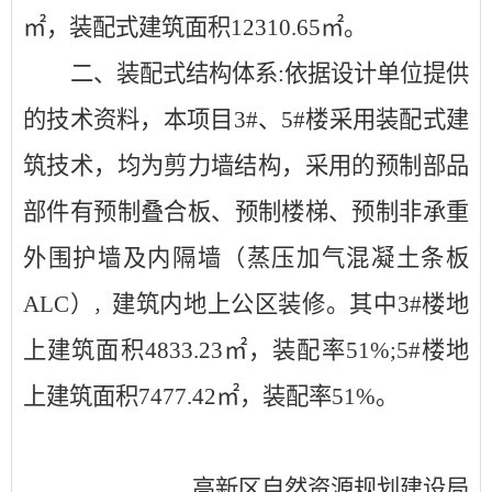
㎡，装配式建筑面积
12310.65
㎡。
二、
装配式结构体系
:依据设计单位提供
的技术资料，本项目
3
#、
5#
楼采用装配式建
筑技术，均为剪力墙结构，采用的预制部品
部件有预制叠合板、
预制楼梯、
预制
非承重
外围护墙
及内隔墙（蒸压加气混凝土条板
ALC）
建筑内地上公区装修。其中
3
#楼
地
，
上建筑面积
4833.23
㎡
，装配率
5
1
%;
5
#楼
地
上建筑面积
7477.42
㎡
，装配率
5
1
%。
高新区自然资源规划建设局