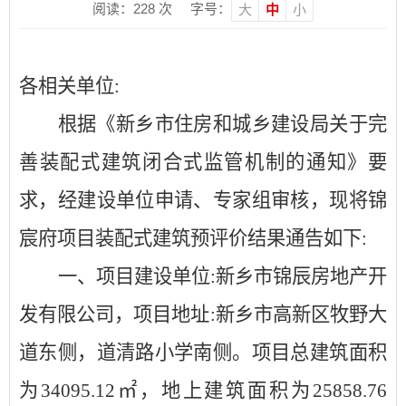
阅读：
228
次
字号：
大
中
小
各相关单位
:
根据《新乡市住房和城乡建设局关于完
善装配式建筑闭合式监管机制的通知》要
求，经建设单位申请、专家组审核，现将锦
宸府项目装配式建筑预评价结果通告如下
:
一、
项目建设单位
:
新乡市锦辰房地产开
发有限公司
，项目地址
:
新乡市
高新区
牧野大
道东侧，道清路小学南侧
。项目总建筑面积
为
34095.12
㎡，地上建筑面积为
25858.76