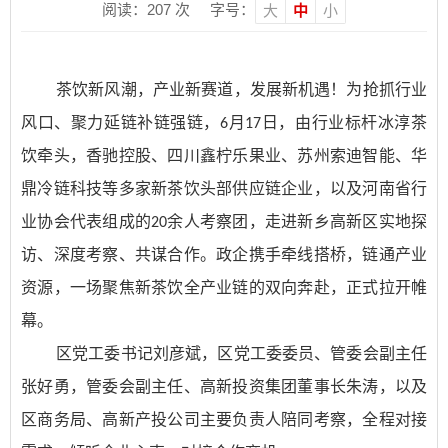
阅读：
207
次
字号：
大
中
小
茶饮新风潮，产业新赛道，发展新机遇！为抢抓行业
风口、聚力延链补链强链，
月
日，由行业标杆冰淳茶
6
17
饮牵头，香驰控股、四川鑫柠乐果业、苏州索迪智能、华
鼎冷链科技等多家新茶饮头部供应链企业，以及河南省行
业协会代表组成的
余人考察团，走进新乡高新区实地探
20
访、深度考察、共谋合作。政企携手牵线搭桥，链通产业
资源，一场聚焦新茶饮全产业链的双向奔赴，正式拉开帷
幕。
区党工委书记刘彦斌，区党工委委员、管委会副主任
张好勇，管委会副主任、高新投资集团董事长朱涛，以及
区商务局、高新产投公司主要负责人陪同考察，全程对接